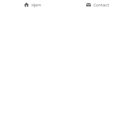
Hjem
Contact
Aluhouse ApS
Hovedvejen 182a, Osted
4320 Lejre
CVR nr.: 45536777
Kontakt
Tlf.: 52800900
kontakt@aluhouse.dk 
© 2024