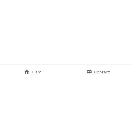
Hjem
Contact
Aluhouse ApS
Hovedvejen 182a, Osted
4320 Lejre